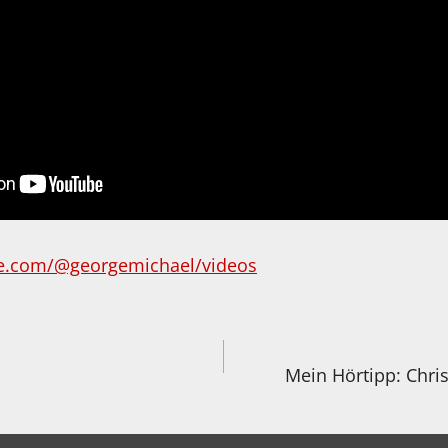
e.com/@georgemichael/videos
igation
Mein Hörtipp: Chri