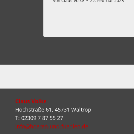
2023
Von
Claus Volke
22. Februar 2025
Claus Volke
Hochstraße 61, 45731 Waltrop
T: 02309 7 87 55 27
info@hoeren-und-fuehlen.de