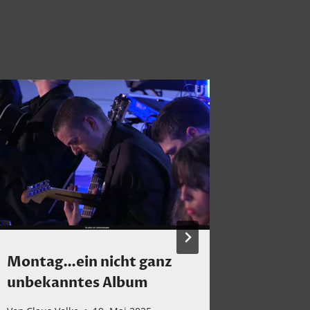
Montag…ein nicht ganz
Montag
unbekanntes Album
einem 
einem 