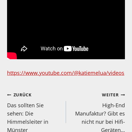
https://www.youtube.com/@katiemelua/videos
Beitragsnavigation
ZURÜCK
WEITER
Das sollten Sie
High-End
sehen: Die
Manufaktur? Gibt es
Himmelsleiter in
nicht nur bei Hifi-
Münster
Geräten…