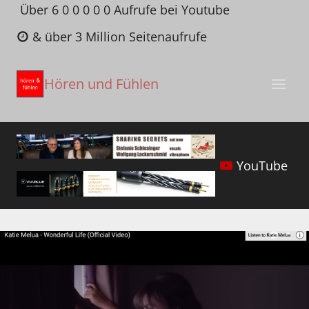
Zum
Über 6 0 0 0 0 0 Aufrufe bei Youtube
Inhalt
& über 3 Million Seitenaufrufe
springen
Hören und Fühlen
YouTube