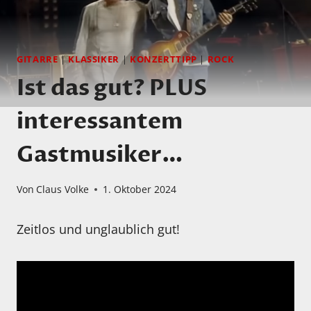
GITARRE
|
KLASSIKER
|
KONZERTTIPP
|
ROCK
Ist das gut? PLUS
interessantem
Gastmusiker…
Von
Claus Volke
1. Oktober 2024
Zeitlos und unglaublich gut!