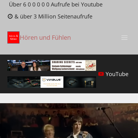
Zum
Über 6 0 0 0 0 0 Aufrufe bei Youtube
Inhalt
& über 3 Million Seitenaufrufe
springen
Hören und Fühlen
YouTube