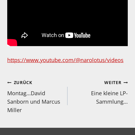
https://www.youtube.com/@narolotus/videos
Beitragsnavigation
ZURÜCK
WEITER
Montag…David
Eine kleine LP-
Sanborn und Marcus
Sammlung…
Miller