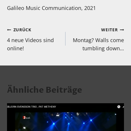
Galileo Music Communication, 2021
Beitragsnavigation
ZURÜCK
WEITER
4 neue Videos sind
Montag? Walls come
online!
tumbling down…
Ähnliche Beiträge