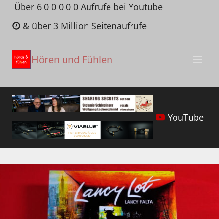
Zum
Über 6 0 0 0 0 0 Aufrufe bei Youtube
Inhalt
& über 3 Million Seitenaufrufe
springen
Hören und Fühlen
YouTube