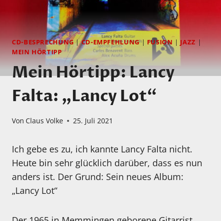
CD-BESPRECHUNG
|
CD-EMPFEHLUNG
|
FUSION
|
JAZZ
|
MEIN HÖRTIPP
Mein Hörtipp: Lancy
Falta: „Lancy Lot“
Von
Claus Volke
25. Juli 2021
Ich gebe es zu, ich kannte Lancy Falta nicht.
Heute bin sehr glücklich darüber, dass es nun
anders ist. Der Grund: Sein neues Album:
„Lancy Lot“
Der 1965 in Memmingen geborene Gitarrist