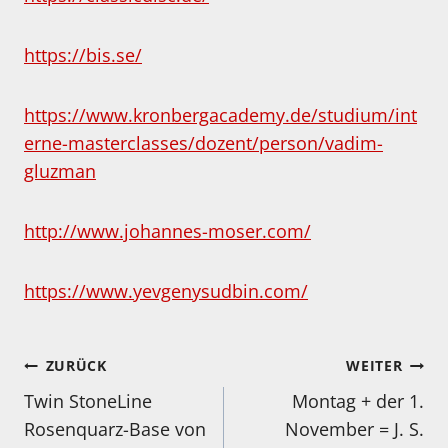
https://bis.se/
https://www.kronbergacademy.de/studium/int
erne-masterclasses/dozent/person/vadim-
gluzman
http://www.johannes-moser.com/
https://www.yevgenysudbin.com/
Beitragsnavigation
ZURÜCK
WEITER
Twin StoneLine
Montag + der 1.
Rosenquarz-Base von
November = J. S.