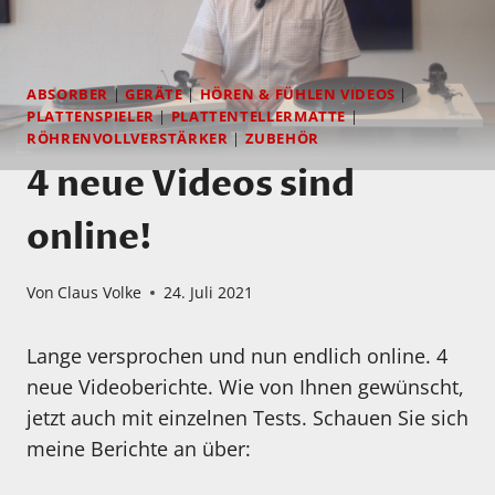
ABSORBER
|
GERÄTE
|
HÖREN & FÜHLEN VIDEOS
|
PLATTENSPIELER
|
PLATTENTELLERMATTE
|
RÖHRENVOLLVERSTÄRKER
|
ZUBEHÖR
4 neue Videos sind
online!
Von
Claus Volke
24. Juli 2021
Lange versprochen und nun endlich online. 4
neue Videoberichte. Wie von Ihnen gewünscht,
jetzt auch mit einzelnen Tests. Schauen Sie sich
meine Berichte an über: