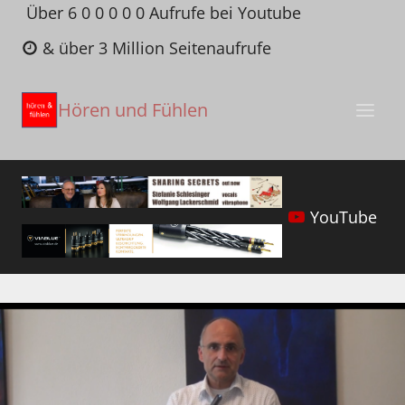
Zum
Über 6 0 0 0 0 0 Aufrufe bei Youtube
Inhalt
& über 3 Million Seitenaufrufe
springen
Hören und Fühlen
YouTube