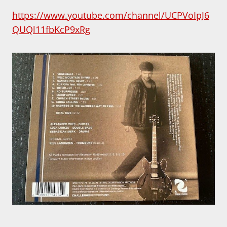
https://www.youtube.com/channel/UCPVoIpJ6
QUQl11fbKcP9xRg