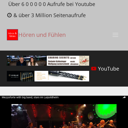
Zum
Über 6 0 0 0 0 0 Aufrufe bei Youtube
Inhalt
& über 3 Million Seitenaufrufe
springen
Hören und Fühlen
YouTube