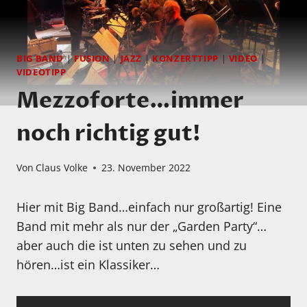
BIG BAND
|
FUSION
|
JAZZ
|
KONZERTTIPP
|
VIDEO
|
VIDEOTIPP
Mezzoforte…immer
noch richtig gut!
Von
Claus Volke
23. November 2022
Hier mit Big Band…einfach nur großartig! Eine
Band mit mehr als nur der „Garden Party“…
aber auch die ist unten zu sehen und zu
hören…ist ein Klassiker…