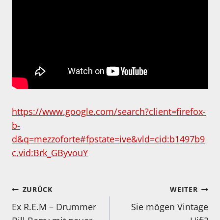
https://www.google.com/search?client=firefox-
b-
d&q=mezzoforte#fpstate=ive&vld=cid:b1497b9
c,vid:Brk_GByvouY
Beitragsnavigation
ZURÜCK
WEITER
Ex R.E.M – Drummer
Sie mögen Vintage