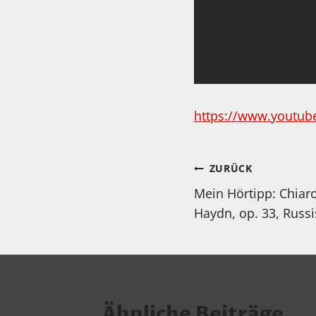
https://www.youtub
Beitragsnav
ZURÜCK
Mein Hörtipp: Chiar
Haydn, op. 33, Russi
Ähnliche Beiträge