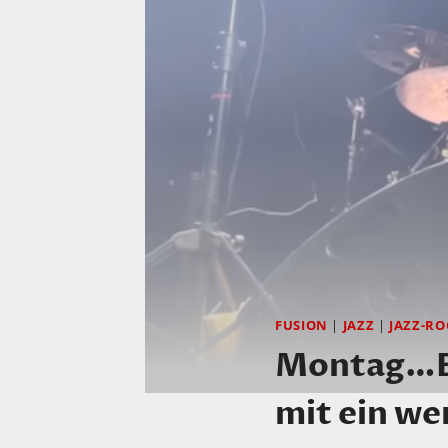
FUSION
|
JAZZ
|
JAZZ-RO
Montag…Be
mit ein w