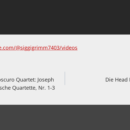
e.com/@siggigrimm7403/videos
igation
oscuro Quartet: Joseph
Die Head 
sche Quartette, Nr. 1-3