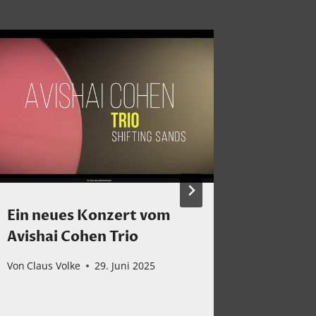
Ein neues Konzert vom
Wirklic
Avishai Cohen Trio
spann
Sounds
Von
Claus Volke
29. Juni 2025
schon m
Von
Claus 