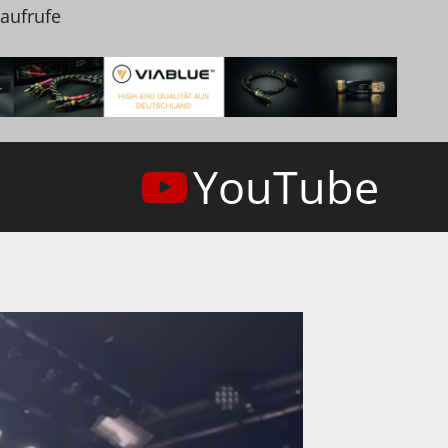
naufrufe
YouTube