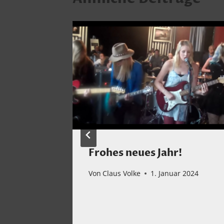
abe ich
Frohes neues Jahr!
Von
Claus Volke
1. Januar 2024
ber 2021