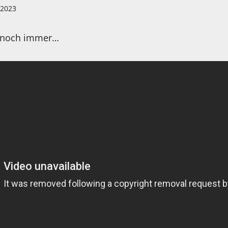
i 2023
s noch immer…