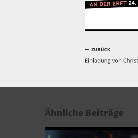
Beitragsnav
ZURÜCK
Einladung von Christ
Ähnliche Beiträge