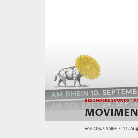
BESONDERE SOUNDS
|
K
MOVIMENTO
Von
Claus Volke
11. Au