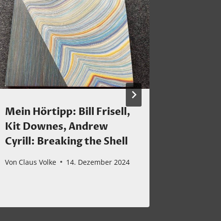
Mein Hörtipp: Bill Frisell,
Zum Ka
Kit Downes, Andrew
Von
Claus 
Cyrill: Breaking the Shell
Von
Claus Volke
14. Dezember 2024