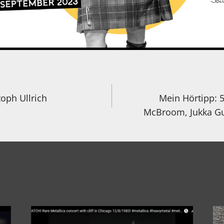
igation
oph Ullrich
Mein Hörtipp: 
McBroom, Jukka Gu