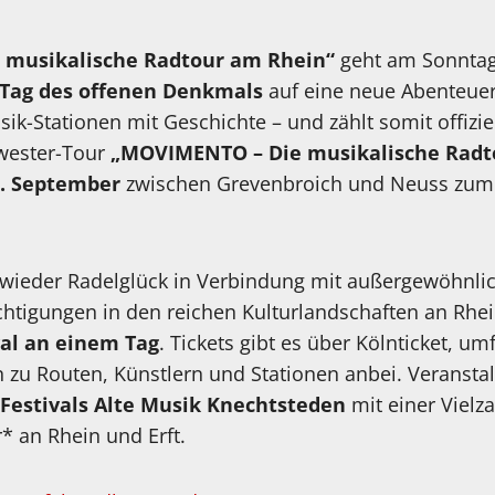
musikalische Radtour am Rhein“
geht am Sonnta
Tag des offenen Denkmals
auf eine neue Abenteuer
ik-Stationen mit Geschichte – und zählt somit offizi
wester-Tour
„MOVIMENTO – Die musikalische Radto
. September
zwischen Grevenbroich und Neuss zum 
t wieder Radelglück in Verbindung mit außergewöhnli
chtigungen in den reichen Kulturlandschaften an Rhei
al an einem Tag
. Tickets gibt es über Kölnticket, u
zu Routen, Künstlern und Stationen anbei. Veranstalt
Festivals Alte Musik Knechtsteden
mit einer Vielza
* an Rhein und Erft.