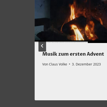
 immer
Musik zum ersten Advent
Von
Claus Volke
3. Dezember 2023
2024