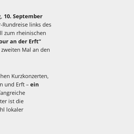
g,
10. September
-Rundreise links des
ell zum rheinischen
ur an der Erft“
zweiten Mal an den
chen Kurzkonzerten,
n und Erft –
ein
mfangreiche
er ist die
hl lokaler