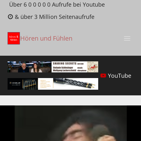
Zum
Über 6 0 0 0 0 0 Aufrufe bei Youtube
Inhalt
& über 3 Million Seitenaufrufe
springen
Hören und Fühlen
YouTube