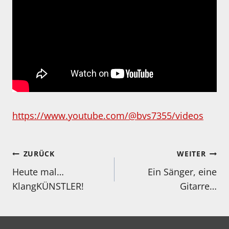
https://www.youtube.com/@bvs7355/videos
Beitragsnavigation
ZURÜCK
WEITER
Heute mal…
Ein Sänger, eine
KlangKÜNSTLER!
Gitarre…