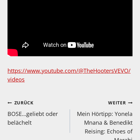
https://www.youtube.com/@TheHootersVEVO/
videos
Beitragsnavigation
ZURÜCK
WEITER
BOSE…geliebt oder
Mein Hörtipp: Yonela
belächelt
Mnana & Benedikt
Reising: Echoes of