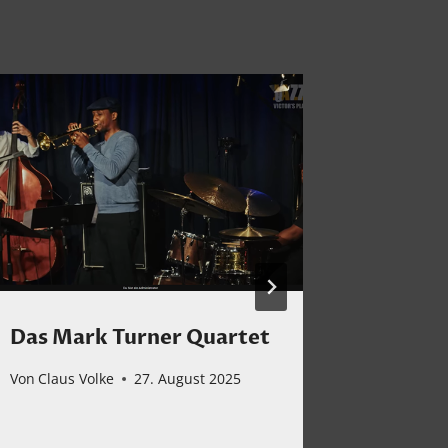
Das Mark Turner Quartet
Toller
über V
Von
Claus Volke
27. August 2025
Von
Claus 