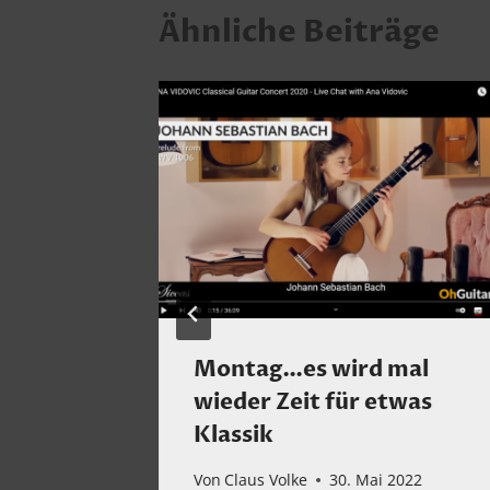
Ähnliche Beiträge
 wir
Montag…es wird mal
i und
wieder Zeit für etwas
Klassik
 2025
Von
Claus Volke
30. Mai 2022