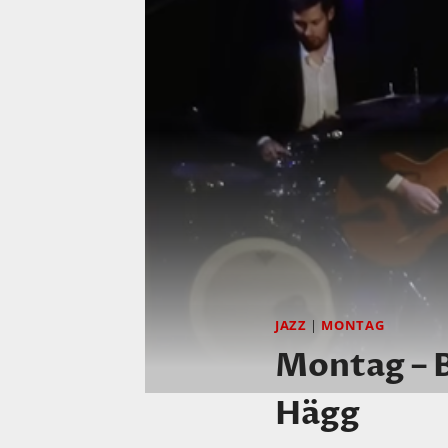
JAZZ
|
MONTAG
Montag – B
Hägg