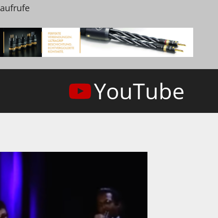
naufrufe
YouTube