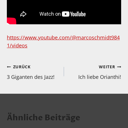
https://www.youtube.com/@marcoschmidt984
1/videos
Beitragsnavigation
ZURÜCK
WEITER
3 Giganten des Jazz!
Ich liebe Orianthi!
Ähnliche Beiträge