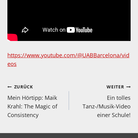
https://www.youtube.com/@UABBarcelona/vid
eos
Beitragsnavigation
ZURÜCK
WEITER
Mein Hörtipp: Maik
Ein tolles
Krahl: The Magic of
Tanz-/Musik-Video
Consistency
einer Schule!