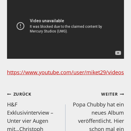
https://www.youtube.com/user/miket29/videos
Beitragsnavigation
ZURÜCK
WEITER
H&F
Popa Chubby hat ein
Exklusivinterview –
neues Album
Unter vier Augen
veröffentlicht. Hier
mit…Christoph
schon mal ein