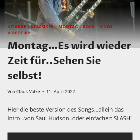
GITARRE
|
KLASSIKER
|
MONTAG
|
ROCK
|
VIDEO
|
VIDEOTIPP
Montag…Es wird wieder
Zeit für..Sehen Sie
selbst!
Von
Claus Volke
11. April 2022
Hier die beste Version des Songs…allein das
Intro…von Saul Hudson..oder einfacher: SLASH!