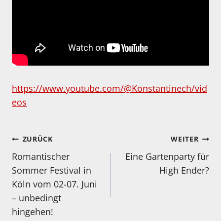
https://www.youtube.com/@Konstantinech/vid
eos
Beitragsnavigation
ZURÜCK
WEITER
Romantischer
Eine Gartenparty für
Sommer Festival in
High Ender?
Köln vom 02-07. Juni
– unbedingt
hingehen!