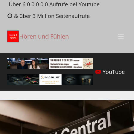
Zum
Über 6 0 0 0 0 0 Aufrufe bei Youtube
Inhalt
& über 3 Million Seitenaufrufe
springen
Hören und Fühlen
YouTube