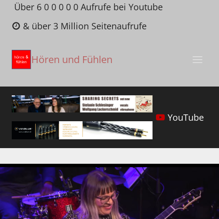
Zum
Über 6 0 0 0 0 0 Aufrufe bei Youtube
Inhalt
& über 3 Million Seitenaufrufe
springen
Hören und Fühlen
YouTube