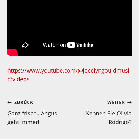
https://www.youtube.com/@jocelyngouldmusi
c/videos
Beitragsnavigation
ZURÜCK
WEITER
Ganz frisch…Angus
Kennen Sie Olivia
geht immer!
Rodrigo?