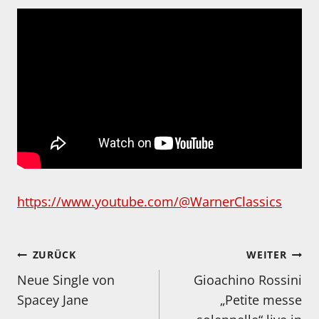
https://www.youtube.com/@WarnerClassics
Beitragsnavigation
ZURÜCK
WEITER
Neue Single von
Gioachino Rossini
Spacey Jane
„Petite messe