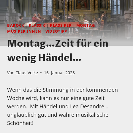
BAROCK
|
KLASSIK
|
KLASSIKER
|
MONTAG
|
MUSIKER:INNEN
|
VIDEOTIPP
Montag…Zeit für ein
wenig Händel…
Von
Claus Volke
16. Januar 2023
Wenn das die Stimmung in der kommenden
Woche wird, kann es nur eine gute Zeit
werden…Mit Händel und Lea Desandre…
unglaublich gut und wahre musikalische
Schönheit!