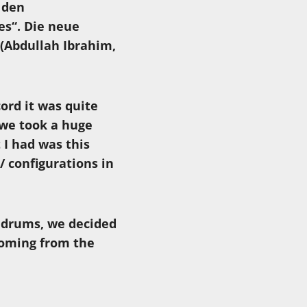
 den
es“. Die neue
(Abdullah Ibrahim,
ord it was quite
 we took a huge
 I had was this
/ configurations in
d drums, we decided
coming from the