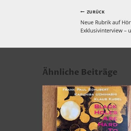
Beitragsnav
ZURÜCK
Neue Rubrik auf Hör
Exklusivinterview – 
Ähnliche Beiträge