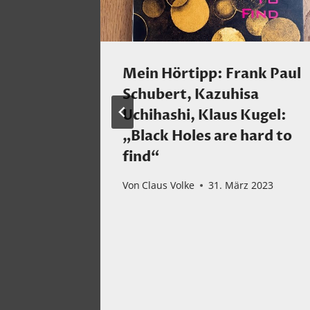
n
Mein Hörtipp: Frank Paul
Schubert, Kazuhisa
Uchihashi, Klaus Kugel:
ember 2022
„Black Holes are hard to
find“
Von
Claus Volke
31. März 2023