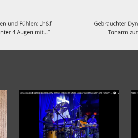
igation
en und Fühlen: „h&f
Gebrauchter Dyn
unter 4 Augen mit…“
Tonarm zum