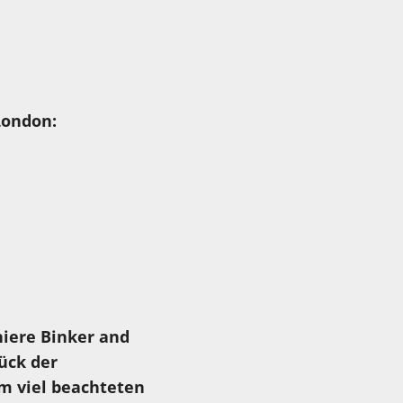
London:
niere Binker and
ück der
em viel beachteten