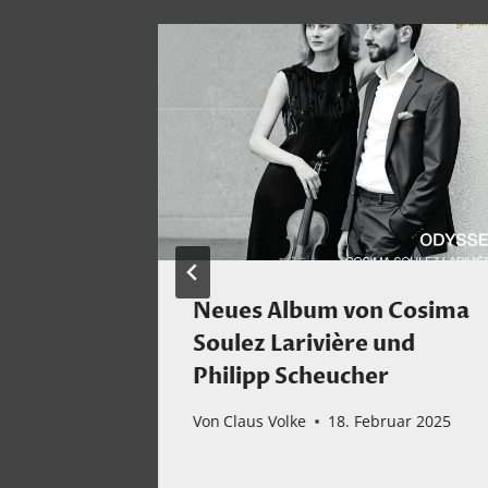
zy
Neues Album von Cosima
ig
Soulez Larivière und
7
Philipp Scheucher
r 2026
Von
Claus Volke
18. Februar 2025