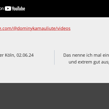
be.com/@dominykamauliute/videos
igation
 Köln, 02.06.24
Das nenne ich mal ei
und extrem gut aus