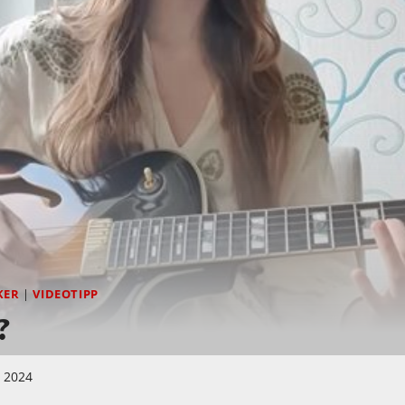
KER
|
VIDEOTIPP
?
i 2024