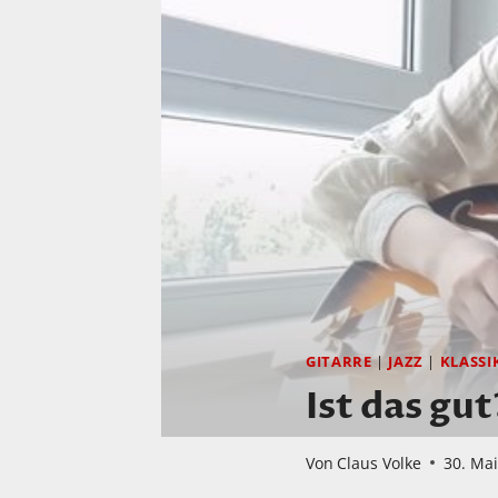
GITARRE
|
JAZZ
|
KLASSI
Ist das gut
Von
Claus Volke
30. Ma