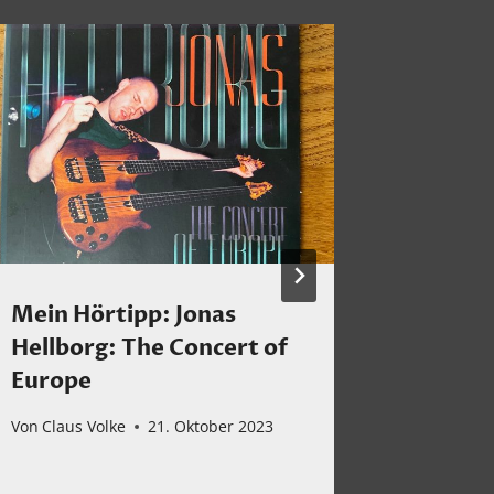
Mein Hörtipp: Jonas
Thomas 
Hellborg: The Concert of
Beraki
Europe
Von
Claus 
Von
Claus Volke
21. Oktober 2023