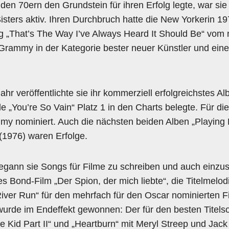
den 70ern den Grundstein für ihren Erfolg legte, war sie
sters aktiv. Ihren Durchbruch hatte die New Yorkerin 19
g „That’s The Way I’ve Always Heard It Should Be“ vom 
 Grammy in der Kategorie bester neuer Künstler und ein
ahr veröffentlichte sie ihr kommerziell erfolgreichstes A
e „You’re So Vain“ Platz 1 in den Charts belegte. Für d
mmy nominiert. Auch die nächsten beiden Alben „Playin
(1976) waren Erfolge.
gann sie Songs für Filme zu schreiben und auch einzus
es Bond-Film „Der Spion, der mich liebte“, die Titelmel
River Run“ für den mehrfach für den Oscar nominierten Fi
 wurde im Endeffekt gewonnen: Der für den besten Titel
te Kid Part II“ und „Heartburn“ mit Meryl Streep und Jack