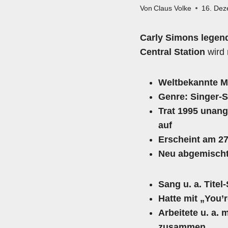
Von
Claus Volke
16. De
Carly Simons legen
Central Station
wird 
Weltbekannte Mu
Genre: Singer-S
Trat 1995 unan
auf
Erscheint am
27
Neu abgemisch
Sang u. a. Tit
Hatte mit
„You’r
Arbeitete u. a. 
zusammen