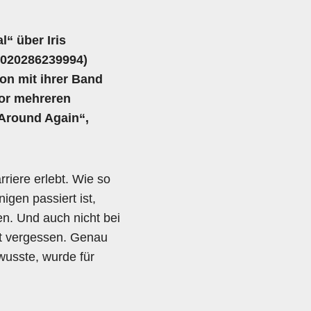
“ über Iris
0020286239994)
mon mit ihrer Band
Vor mehreren
 Around Again“,
rriere erlebt. Wie so
igen passiert ist,
en. Und auch nicht bei
nt vergessen. Genau
wusste, wurde für