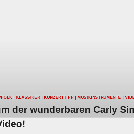
/FOLK
|
KLASSIKER
|
KONZERTTIPP
|
MUSIKINSTRUMENTE
|
VID
m der wunderbaren Carly Si
Video!