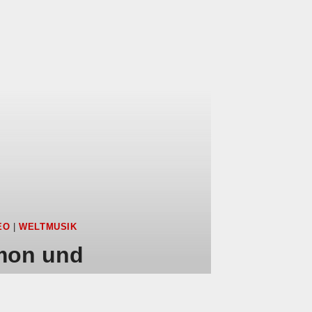
EO
|
WELTMUSIK
mon und