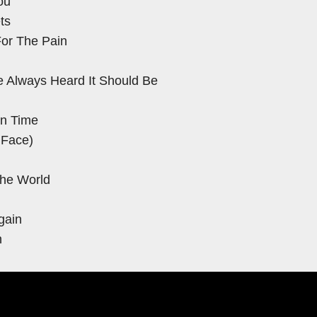
ou
ts
For The Pain
ve Always Heard It Should Be
wn Time
 Face)
The World
gain
n