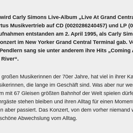
wird Carly Simons Live-Album „Live At Grand Central
rtus Musikvertrieb auf CD
(0020286240457)
und LP (
Aufnahmen entstanden am 2. April 1995, als Carly Si
onzert im New Yorker Grand Central Terminal gab. 
Pendlern sang sie unter anderem ihre Hits „Coming
 River“.
 großen Musikerinnen der 70er Jahre, hat viel in ihrer Ka
ikerinnen, die lange im Geschäft sind. Was aber nur wen
im mit 67 Gleisen größten Bahnhof der Welt spielen dürf
rgäste stehen bleiben und ihren Alltag für einen Mome
on aber passiert. Das Konzert, von dem vorher niemand 
 schöne Abwechslung vom Alltag.