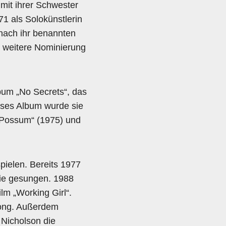
 mit ihrer Schwester
71 als Solokünstlerin
nach ihr benannten
e weitere Nominierung
lbum „No Secrets“, das
ieses Album wurde sie
g Possum“ (1975) und
pielen. Bereits 1977
odie gesungen. 1988
lm „Working Girl“.
song. Außerdem
 Nicholson die