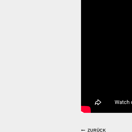
Beitragsnavi
ZURÜCK