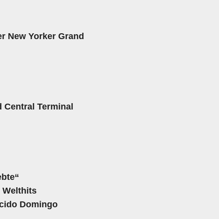
er New Yorker Grand
 Central Terminal
ebte“
 Welthits
ácido Domingo