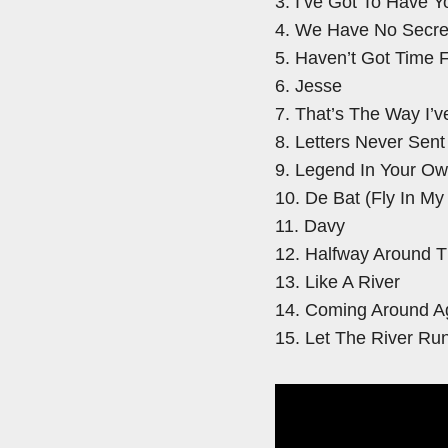
3. I’ve Got To Have Y
4. We Have No Secre
5. Haven’t Got Time 
6. Jesse
7. That’s The Way I’
8. Letters Never Sent
9. Legend In Your O
10. De Bat (Fly In My
11. Davy
12. Halfway Around 
13. Like A River
14. Coming Around A
15. Let The River Ru