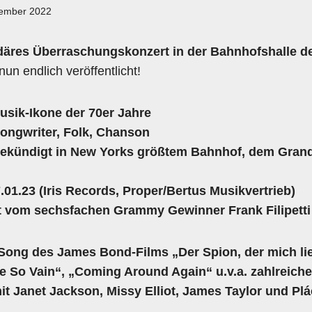
zember 2022
däres Überraschungskonzert in der Bahnhofshalle d
nun endlich veröffentlicht!
sik-Ikone der 70er Jahre
ongwriter, Folk, Chanson
gekündigt in New Yorks größtem Bahnhof, dem Grand
.01.23
(Iris Records, Proper/Bertus Musikvertrieb)
t vom sechsfachen Grammy Gewinner
Frank Filipetti
el-Song des James Bond-Films
„Der Spion, der mich li
e So Vain“
,
„Coming Around Again“
u.v.a. zahlreiche
mit
Janet Jackson
,
Missy Elliot, James Taylor
und
Pl