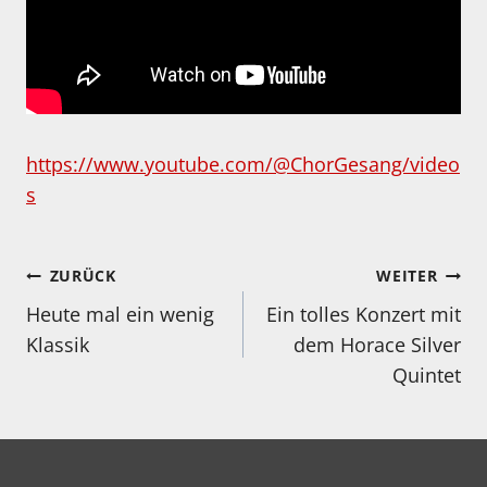
https://www.youtube.com/@ChorGesang/video
s
Beitragsnavigation
ZURÜCK
WEITER
Heute mal ein wenig
Ein tolles Konzert mit
Klassik
dem Horace Silver
Quintet