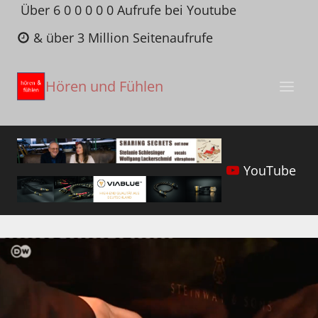
Zum
Über 6 0 0 0 0 0 Aufrufe bei Youtube
Inhalt
& über 3 Million Seitenaufrufe
springen
Hören und Fühlen
YouTube