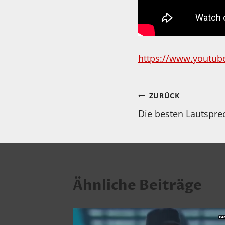
https://www.youtub
Beitragsnav
ZURÜCK
Die besten Lautspre
Ähnliche Beiträge