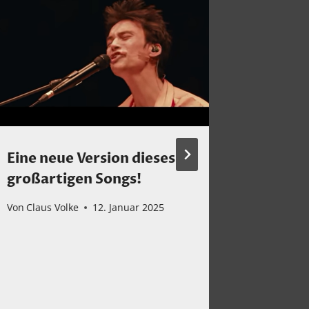
Eine neue Version dieses
Mein Hö
großartigen Songs!
A Heig
Everyt
Von
Claus Volke
12. Januar 2025
Von
Claus 