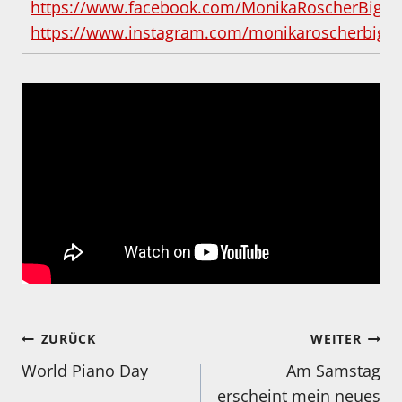
https://www.facebook.com/MonikaRoscherBigba
https://www.instagram.com/monikaroscherbigb
Beitragsnavigation
ZURÜCK
WEITER
World Piano Day
Am Samstag
erscheint mein neues