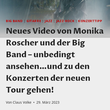
BIG BAND
|
GITARRE
|
JAZZ
|
JAZZ-ROCK
|
KONZERTTIPP
Neues Video von Monika
Roscher und der Big
Band – unbedingt
ansehen…und zu den
Konzerten der neuen
Tour gehen!
Von
Claus Volke
29. März 2023