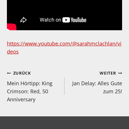
https://www.youtube.com/@sarahmclachlan/vi
deos
Beitragsnavigation
ZURÜCK
WEITER
Mein Hörtipp: King
Jan Delay: Alles Gute
Crimson: Red, 50
zum 25!
Anniversary