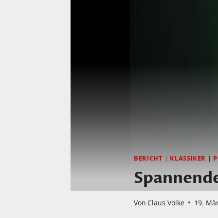
BERICHT
|
KLASSIKER
|
P
Spannende
Von
Claus Volke
19. Mä