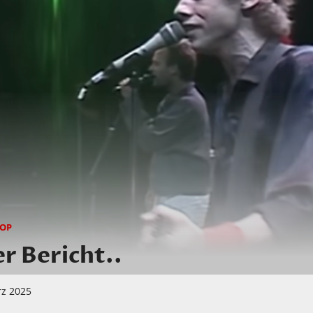
OP
r Bericht..
rz 2025