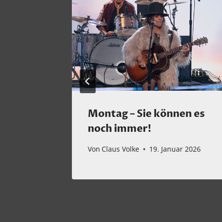
cert
Montag – Sie können es
noch immer!
ember 2022
Von
Claus Volke
19. Januar 2026