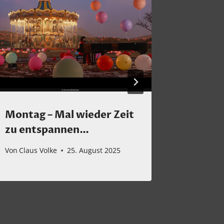
Montag – Mal wieder Zeit
Großar
zu entspannen…
Fest…
Von
Claus Volke
25. August 2025
Von
Claus 