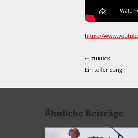
https://www.youtub
Beitragsnav
ZURÜCK
Ein toller Song!
Ähnliche Beiträge