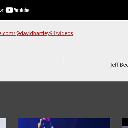
e.com/@davidhartley94/videos
igation
Jeff Be