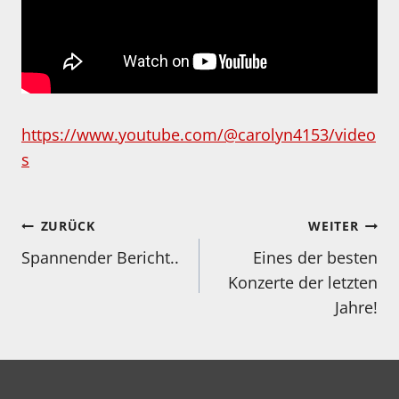
https://www.youtube.com/@carolyn4153/video
s
Beitragsnavigation
ZURÜCK
WEITER
Spannender Bericht..
Eines der besten
Konzerte der letzten
Jahre!