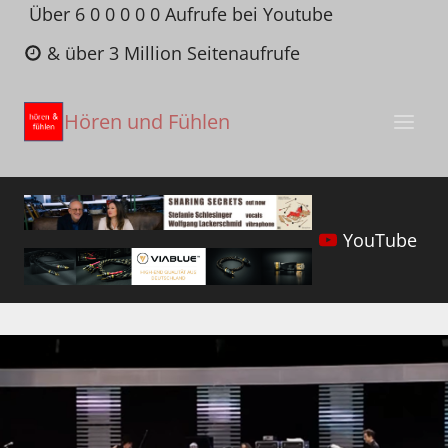
Zum
Über 6 0 0 0 0 0 Aufrufe bei Youtube
Inhalt
& über 3 Million Seitenaufrufe
springen
Hören und Fühlen
YouTube