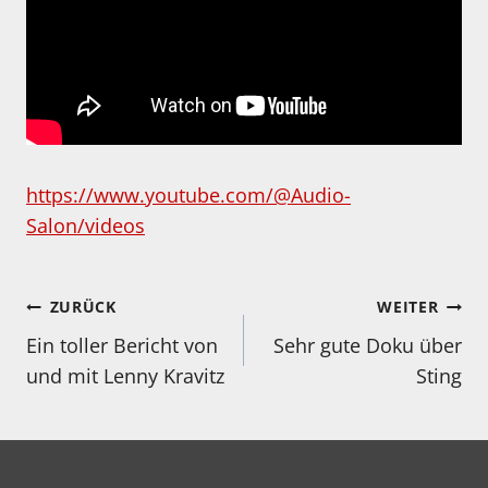
https://www.youtube.com/@Audio-
Salon/videos
Beitragsnavigation
ZURÜCK
WEITER
Ein toller Bericht von
Sehr gute Doku über
und mit Lenny Kravitz
Sting