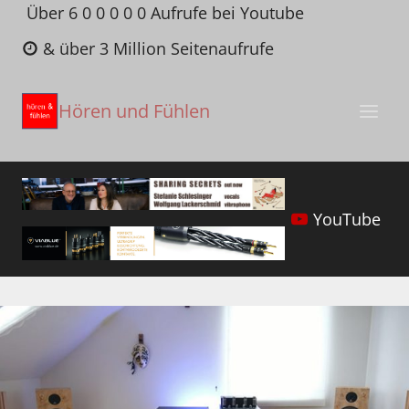
Zum
Über 6 0 0 0 0 0 Aufrufe bei Youtube
Inhalt
& über 3 Million Seitenaufrufe
springen
Hören und Fühlen
YouTube