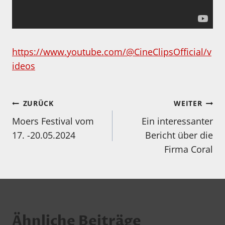
https://www.youtube.com/@CineClipsOfficial/v
ideos
Beitragsnavigation
ZURÜCK
WEITER
Moers Festival vom
Ein interessanter
17. -20.05.2024
Bericht über die
Firma Coral
Ähnliche Beiträge