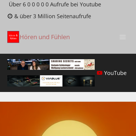
Zum
Über 6 0 0 0 0 0 Aufrufe bei Youtube
Inhalt
& über 3 Million Seitenaufrufe
springen
Hören und Fühlen
YouTube