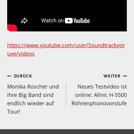
https://www.youtube.com/user/Soundtrackyot
uve/videos
Beitragsnavigation
ZURÜCK
WEITER
Monika Roscher und
Neues Testvideo ist
ihre Big Band sind
online: Allnic H-5500
endlich wieder auf
Röhrenphonovorstufe
Tour!