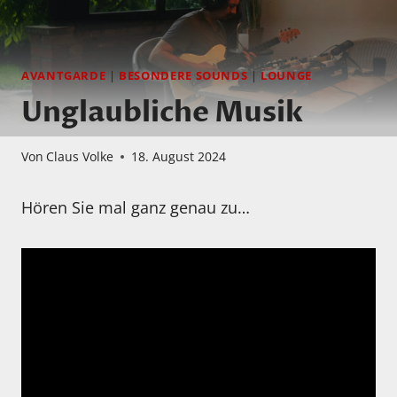
AVANTGARDE
|
BESONDERE SOUNDS
|
LOUNGE
Unglaubliche Musik
Von
Claus Volke
18. August 2024
Hören Sie mal ganz genau zu…