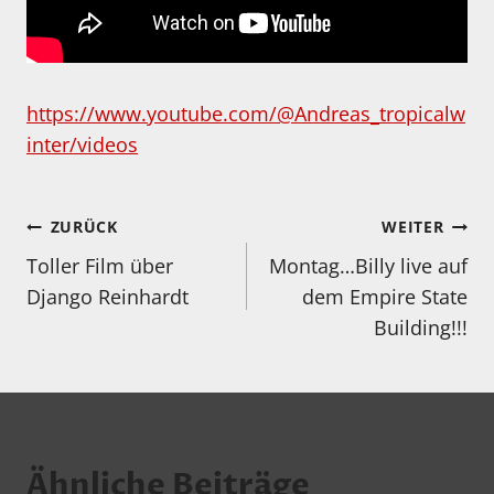
https://www.youtube.com/@Andreas_tropicalw
inter/videos
Beitragsnavigation
ZURÜCK
WEITER
Toller Film über
Montag…Billy live auf
Django Reinhardt
dem Empire State
Building!!!
Ähnliche Beiträge