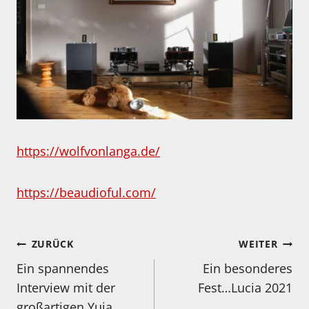
https://wolfvonlanga.de/
https://beaudioful.com/
Beitragsnavigation
ZURÜCK
WEITER
Ein spannendes
Ein besonderes
Interview mit der
Fest…Lucia 2021
großartigen Yuja