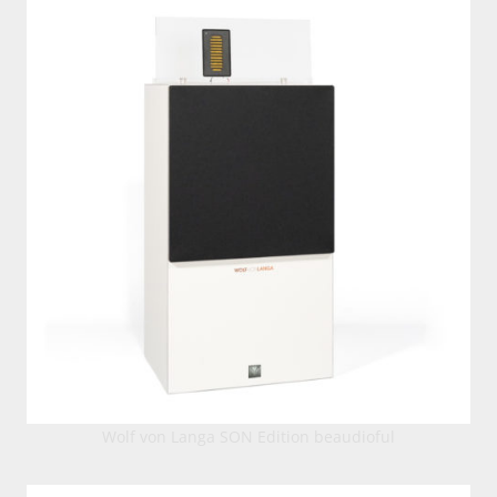
Wolf von Langa SON Edition beaudioful