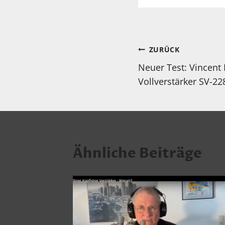
Beitragsnav
ZURÜCK
Neuer Test: Vincent
Vollverstärker SV-22
Ähnliche Beiträge