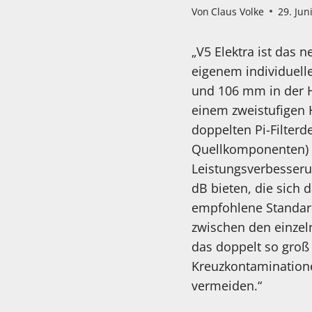
Von
Claus Volke
29. Jun
„V5 Elektra ist das
eigenem individuelle
und 106 mm in der H
einem zweistufigen 
doppelten Pi-Filterd
Quellkomponenten) ve
Leistungsverbesserun
dB bieten, die sich 
empfohlene Standard 
zwischen den einzel
das doppelt so groß
Kreuzkontamination
vermeiden.“