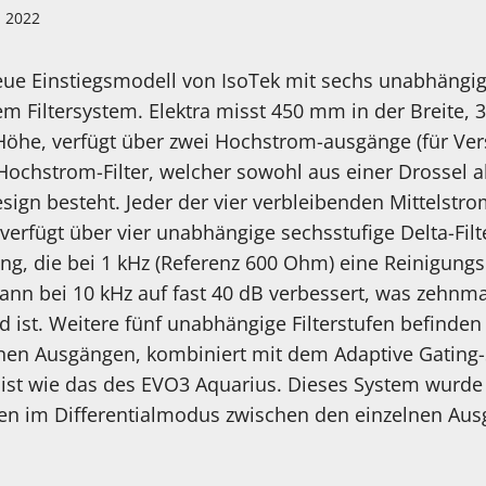
i 2022
 neue Einstiegsmodell von IsoTek mit sechs unabhängi
m Filtersystem. Elektra misst 450 mm in der Breite, 
öhe, verfügt über zwei Hochstrom-ausgänge (für Verst
Hochstrom-Filter, welcher sowohl aus einer Drossel 
esign besteht. Jeder der vier verbleibenden Mittelstr
rfügt über vier unabhängige sechsstufige Delta-Filte
g, die bei 1 kHz (Referenz 600 Ohm) eine Reinigungsl
dann bei 10 kHz auf fast 40 dB verbessert, was zehnma
ist. Weitere fünf unabhängige Filterstufen befinden 
nen Ausgängen, kombiniert mit dem Adaptive Gating-
 ist wie das des EVO3 Aquarius. Dieses System wurde
en im Differentialmodus zwischen den einzelnen Aus