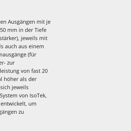
gen Ausgängen mit je
350 mm in der Tiefe
ärker), jeweils mit
als auch aus einem
omausgänge (für
r- zur
eistung von fast 20
l höher als der
sich jeweils
System von IsoTek,
 entwickelt, um
gängen zu