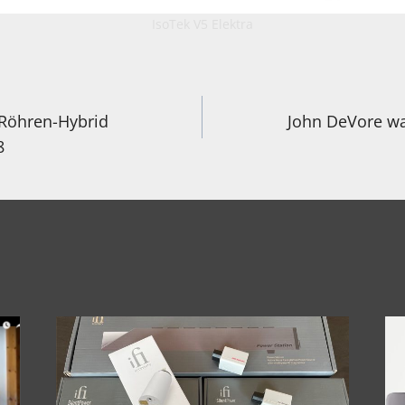
IsoTek V5 Elektra
igation
 Röhren-Hybrid
John DeVore wa
8