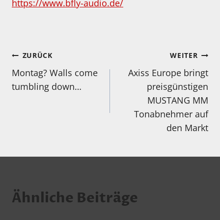
https://www.bfly-audio.de/
Beitragsnavigation
ZURÜCK
WEITER
Montag? Walls come
Axiss Europe bringt
tumbling down…
preisgünstigen
MUSTANG MM
Tonabnehmer auf
den Markt
Ähnliche Beiträge