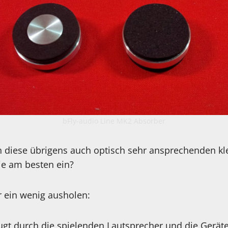
bFly-audio Line MK2 Absorber
diese übrigens auch optisch sehr ansprechenden kle
ie am besten ein?
 ein wenig ausholen:
gt durch die spielenden Lautsprecher und die Geräte 