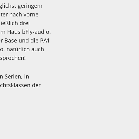
glichst geringem
iter nach vorne
eßlich drei
dem Haus bFly-audio:
ber Base und die PA1
o, natürlich auch
rsprochen!
 Serien, in
chtsklassen der