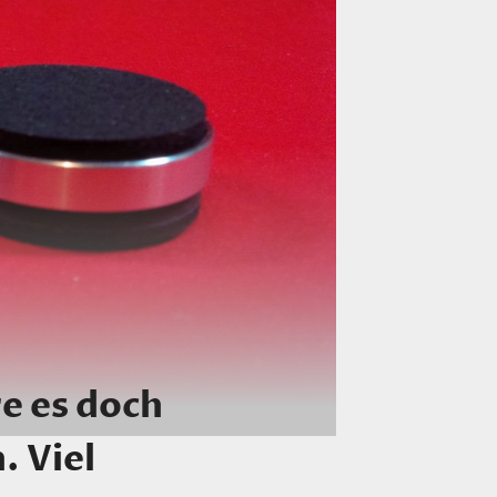
e es doch
. Viel