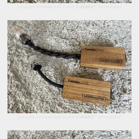
LessLoss Firewall 640 x und
C-MARC
™ Stromkabel
LessLoss Firewall 640 x und
C-MARC
™ Stromkabel