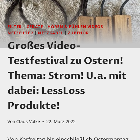
FILTER
|
GERÄTE
|
HÖREN & FÜHLEN VIDEOS
|
NETZFILTER
|
NETZKABEL
|
ZUBEHÖR
Großes Video-
Testfestival zu Ostern!
Thema: Strom! U.a. mit
dabei: LessLoss
Produkte!
Von
Claus Volke
22. März 2022
Von Karfreitag bis einschließlich Ostermontag