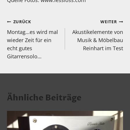
Quelle Fotos. www.lessloss.com
Beitragsnavigation
ZURÜCK
WEITER
Montag…es wird mal
Akustikelemente von
wieder Zeit für ein
Musik & Möbelbau
echt gutes
Reinhart im Test
Gitarrensolo…
Ähnliche Beiträge