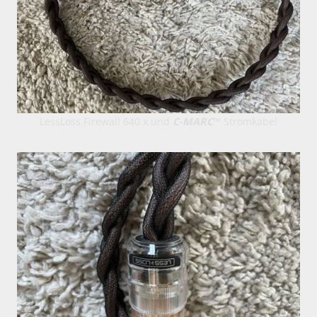
LessLoss Firewall 640 x und
C-MARC
™ Stromkabel