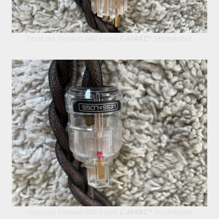
LessLoss Firewall 640 x und
C-MARC
™ Stromkabel
LessLoss Firewall 640 x und
C-MARC
™ Stromkabel