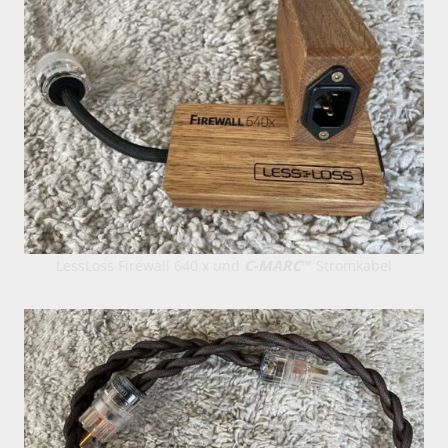
LessLoss Firewall 640 x und
C-MARC
™ Stromkabel