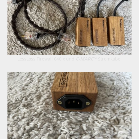
LessLoss Firewall 640 x und
C-MARC
™ Stromkabel