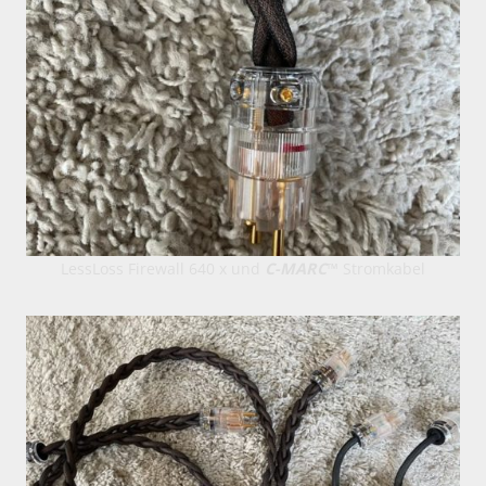
LessLoss Firewall 640 x und
C-MARC
™ Stromkabel