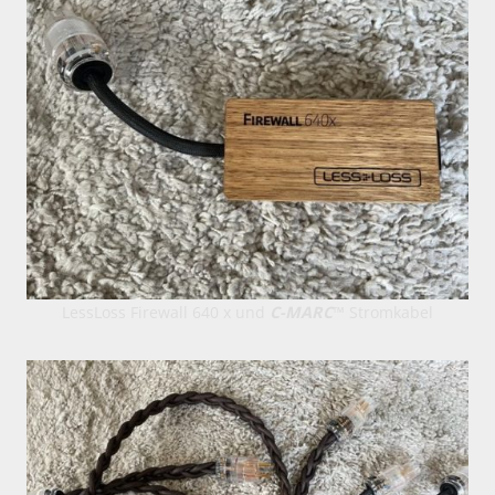
LessLoss Firewall 640 x und
C-MARC
™ Stromkabel