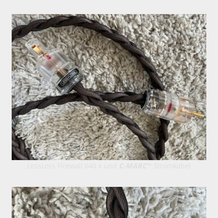
LessLoss Firewall 640 x und
C-MARC
™ Stromkabel