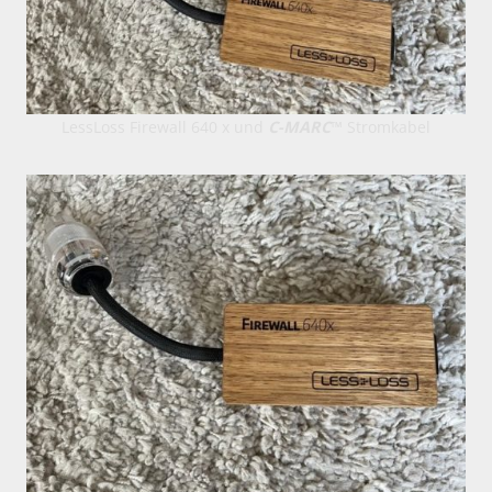
LessLoss Firewall 640 x und
C-MARC
™ Stromkabel