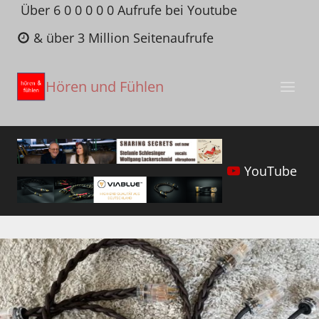
Zum
Über 6 0 0 0 0 0 Aufrufe bei Youtube
Inhalt
& über 3 Million Seitenaufrufe
springen
Hören und Fühlen
YouTube