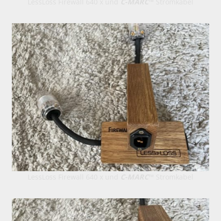
LessLoss Firewall 640 x und
C-MARC
™ Stromkabel
LessLoss Firewall 640 x und
C-MARC
™ Stromkabel