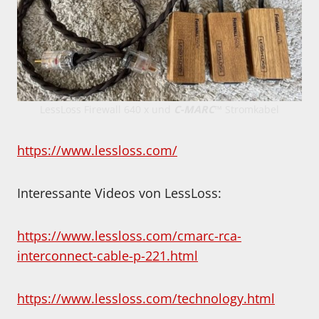
LessLoss Firewall 640 x und
C-MARC
™ Stromkabel
https://www.lessloss.com/
Interessante Videos von LessLoss:
https://www.lessloss.com/cmarc-rca-
interconnect-cable-p-221.html
https://www.lessloss.com/technology.html