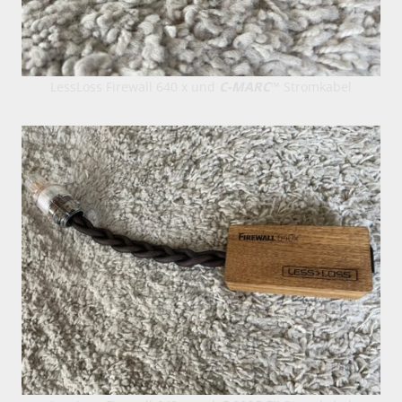
LessLoss Firewall 640 x und
C-MARC
™ Stromkabel