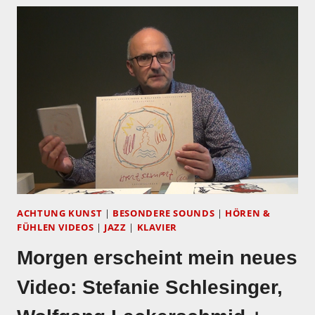
ACHTUNG KUNST
|
BESONDERE SOUNDS
|
HÖREN &
FÜHLEN VIDEOS
|
JAZZ
|
KLAVIER
Morgen erscheint mein neues
Video: Stefanie Schlesinger,