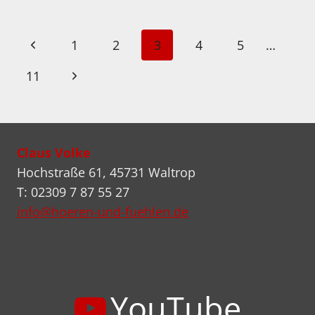
CABLE-
LIFTER
IM
Seitennavigation
Vorherige
1
2
3
4
5
…
TEST
Seite
Nächste
11
Seite
Claus Volke
Hochstraße 61, 45731 Waltrop
T: 02309 7 87 55 27
info@hoeren-und-fuehlen.de
YouTube