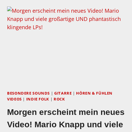
MEIN
NEUES
VIDO:
CD
GEGEN
LP?
MACHT
SO
EIN
VERGLEICH
EIGENTLICH
SINN?
HIER
AM
BESONDERE SOUNDS
|
GITARRE
|
HÖREN & FÜHLEN
BEISPIEL
VIDEOS
|
INDIE FOLK
|
ROCK
DER
Morgen erscheint mein neues
NEUEN
AL
Video! Mario Knapp und viele
DI
MEOLA