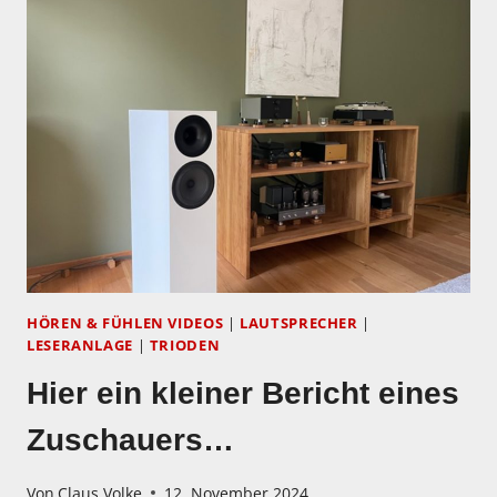
NEUES
VIDEO!
MARIO
KNAPP
UND
VIELE
GROSSARTIGE U
ND P
HANTASTISCH K
LINGENDE L
PS!
HÖREN & FÜHLEN VIDEOS
|
LAUTSPRECHER
|
LESERANLAGE
|
TRIODEN
Hier ein kleiner Bericht eines
Zuschauers…
Von
Claus Volke
12. November 2024