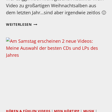
Video zu großartigen Weihnachtsalben aus
dem letzten Jahr…sind aber irgendwie zeitlos 🙂
KLEINER
WEITERLESEN
TIPP
ZUM
THEMA
WEIHNACHTSMUSIK
AUS
DEM
LETZTEN
JAHR
HÖREN & FÜHLEN VIDEOS
|
MEIN HÖRTIPP
|
MUSIK
|