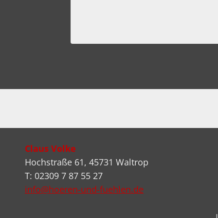
Claus Volke
Hochstraße 61, 45731 Waltrop
T: 02309 7 87 55 27
info@hoeren-und-fuehlen.de