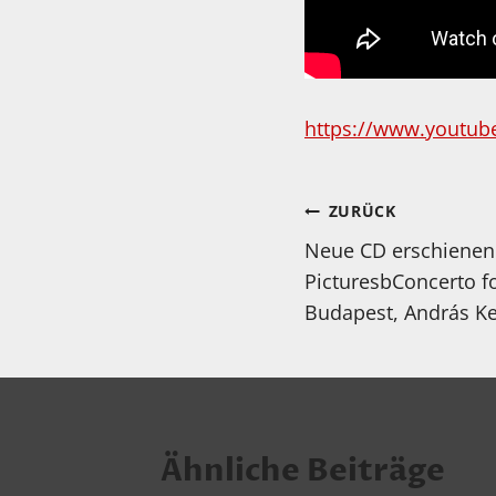
https://www.youtub
Beitragsnav
ZURÜCK
Neue CD erschienen:
PicturesbConcerto f
Budapest, András Ke
Ähnliche Beiträge