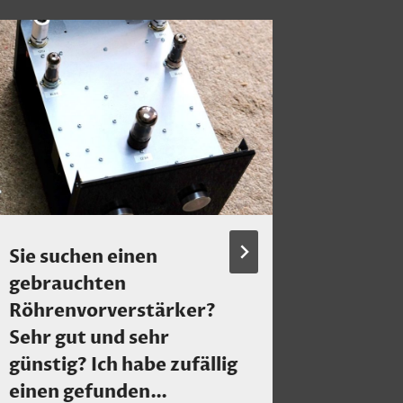
Sie suchen einen
Ein Hin
gebrauchten
sehr in
Röhrenvorverstärker?
Blog v
Sehr gut und sehr
Von
Claus 
günstig? Ich habe zufällig
einen gefunden…