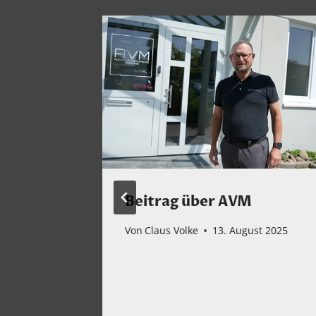
Beitrag über AVM
Von
Claus Volke
13. August 2025
 Den:
1
 2026