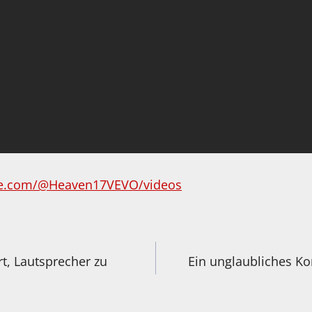
be.com/@Heaven17VEVO/videos
igation
t, Lautsprecher zu
Ein unglaubliches K