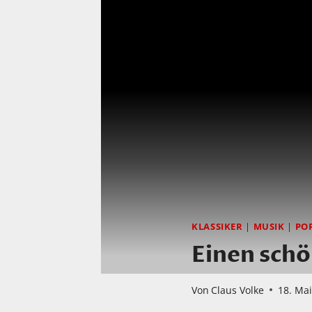
KLASSIKER
|
MUSIK
|
PO
Einen schö
Von
Claus Volke
18. Ma