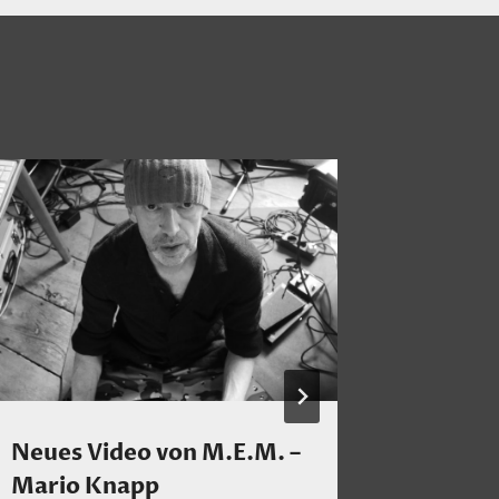
Neues Video von M.E.M. –
Ein Kla
Mario Knapp
Cullum 