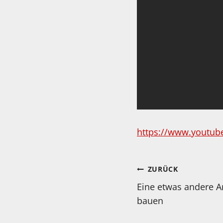
https://www.youtu
Beitragsnav
ZURÜCK
Eine etwas andere Ar
bauen