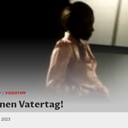
P
|
VIDEOTIPP
nen Vatertag!
i 2023