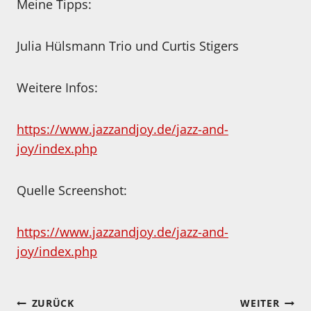
Meine Tipps:
Julia Hülsmann Trio und Curtis Stigers
Weitere Infos:
https://www.jazzandjoy.de/jazz-and-
joy/index.php
Quelle Screenshot:
https://www.jazzandjoy.de/jazz-and-
joy/index.php
Beitragsnavigation
ZURÜCK
WEITER