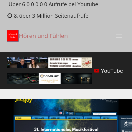
Zum
Über 6 0 0 0 0 0 Aufrufe bei Youtube
Inhalt
& über 3 Million Seitenaufrufe
springen
Hören und Fühlen
YouTube