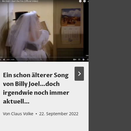
Ein schon älterer Song
Alles G
von Billy Joel…doch
Von
Claus 
irgendwie noch immer
aktuell…
Von
Claus Volke
22. September 2022