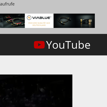
naufrufe
YouTube