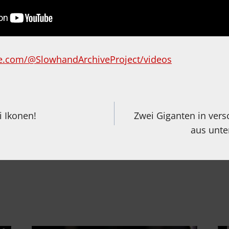
e.com/@SlowhandArchiveProject/videos
igation
i Ikonen!
Zwei Giganten in ver
aus unte