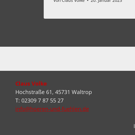
Von
Claus Volke
20. Januar 2023
Claus Volke
Hochstraße 61, 45731 Waltrop
T: 02309 7 87 55 27
info@hoeren-und-fuehlen.de