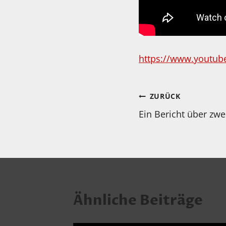
https://www.youtub
Beitragsnav
ZURÜCK
Ein Bericht über zwe
Ähnliche Beiträge