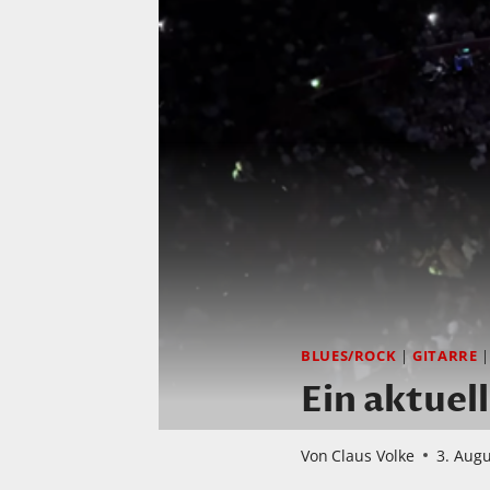
BLUES/ROCK
|
GITARRE
Ein aktuel
Von
Claus Volke
3. Aug