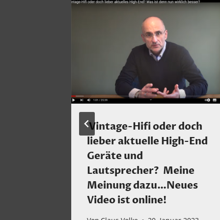
VE! 2
Vintage-Hifi oder doch
lieber aktuelle High-End
Geräte und
2026
Lautsprecher? Meine
Meinung dazu…Neues
Video ist online!