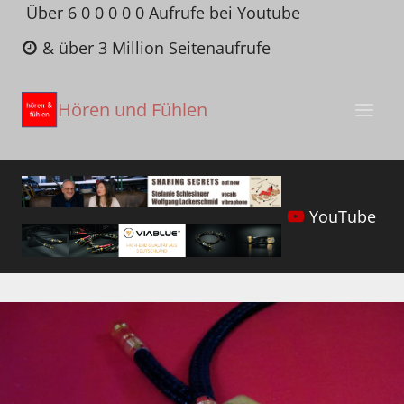
Zum
Über 6 0 0 0 0 0 Aufrufe bei Youtube
Inhalt
& über 3 Million Seitenaufrufe
springen
Hören und Fühlen
YouTube