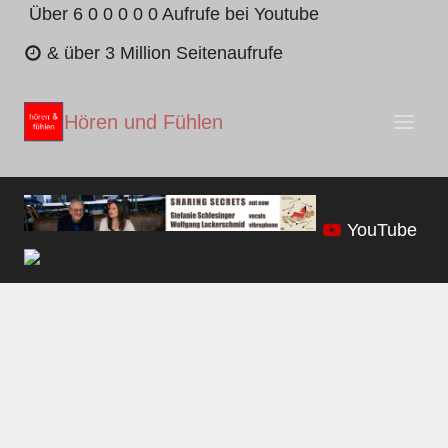
Zum
Über 6 0 0 0 0 0 Aufrufe bei Youtube
Inhalt
& über 3 Million Seitenaufrufe
springen
Hören und Fühlen
YouTube