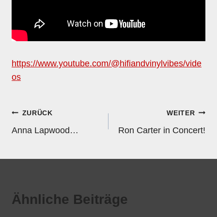
https://www.youtube.com/@hifiandvinylvibes/vide
os
Beitragsnavigation
ZURÜCK
WEITER
Anna Lapwood…
Ron Carter in Concert!
Ähnliche Beiträge