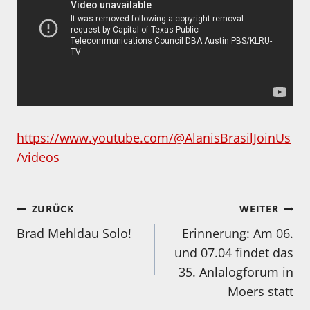
https://www.youtube.com/@AlanisBrasilJoinUs
/videos
Beitragsnavigation
ZURÜCK
WEITER
Brad Mehldau Solo!
Erinnerung: Am 06.
und 07.04 findet das
35. Anlalogforum in
Moers statt