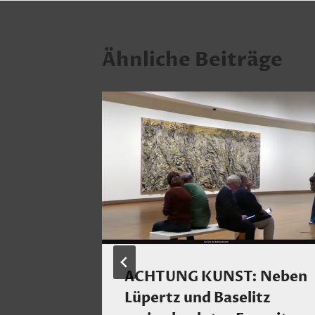
Ähnliche Beiträge
ck
ACHTUNG KUNST: Neben
 er für
Lüpertz und Baselitz