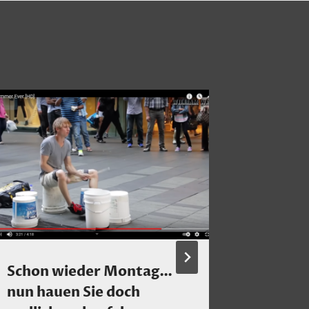
Schon wieder Montag…
Nicht n
nun hauen Sie doch
Weihn