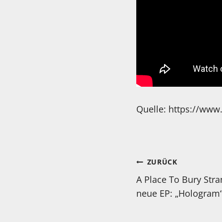
Quelle: https://w
Beitragsnav
ZURÜCK
A Place To Bury Stra
neue EP: „Hologram