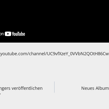
ww.youtube.com/channel/UC9vfXzeY_0VVbN2QOtH86Cw
igation
ngers veröffentlichen
Neues Album
“