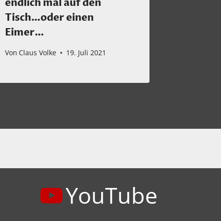
endlich mal auf den
Von
Claus 
Tisch…oder einen
Eimer…
Von
Claus Volke
19. Juli 2021
YouTube