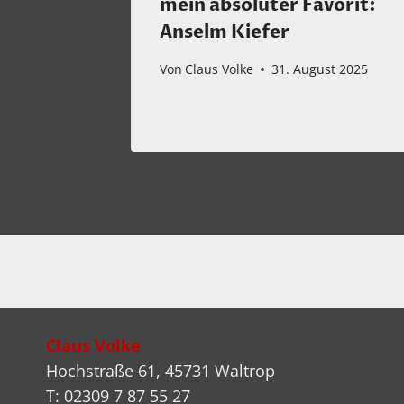
e ist.
mein absoluter Favorit:
Anselm Kiefer
ber 2024
Von
Claus Volke
31. August 2025
Claus Volke
Hochstraße 61, 45731 Waltrop
T: 02309 7 87 55 27