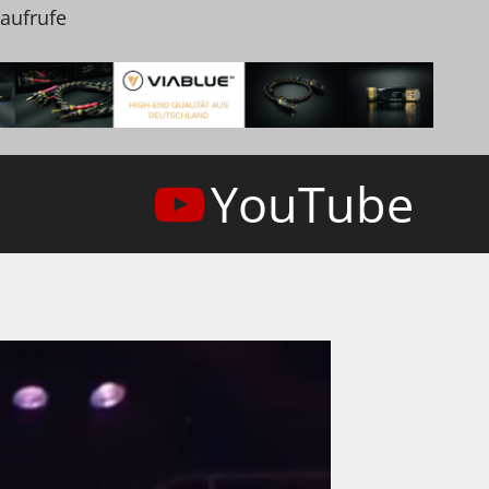
naufrufe
YouTube