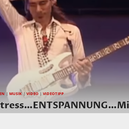
EN
|
MUSIK
|
VIDEO
|
VIDEOTIPP
Stress…ENTSPANNUNG…Mit