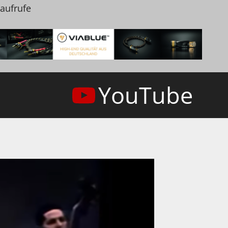
naufrufe
YouTube