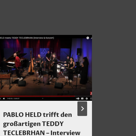
PABLO HELD trifft den
Stanley
großartigen TEDDY
besond
TECLEBRHAN – Interview