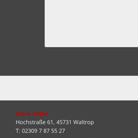
t
mber 2022
Claus Volke
Hochstraße 61, 45731 Waltrop
T: 02309 7 87 55 27