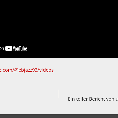
e.com/@ebjazz93/videos
igation
!
Ein toller Bericht von 