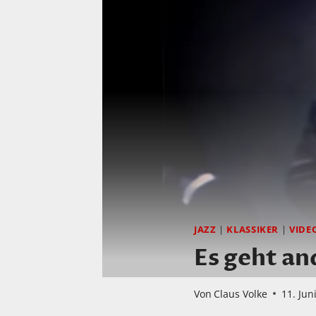
JAZZ
|
KLASSIKER
|
VIDE
Es geht an
Von
Claus Volke
11. Jun