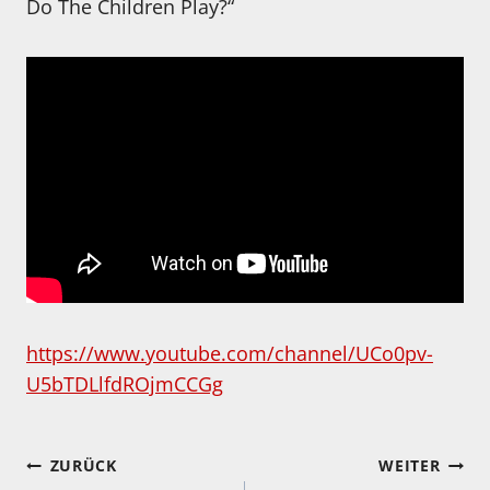
Do The Children Play?“
https://www.youtube.com/channel/UCo0pv-
U5bTDLlfdROjmCCGg
Beitragsnavigation
ZURÜCK
WEITER