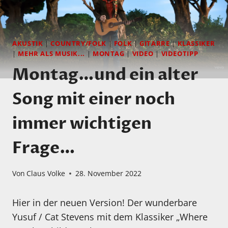
AKUSTIK
|
COUNTRY/FOLK
|
FOLK
|
GITARRE
|
KLASSIKER
|
MEHR ALS MUSIK...
|
MONTAG
|
VIDEO
|
VIDEOTIPP
Montag…und ein alter
Song mit einer noch
immer wichtigen
Frage…
Von
Claus Volke
28. November 2022
Hier in der neuen Version! Der wunderbare
Yusuf / Cat Stevens mit dem Klassiker „Where