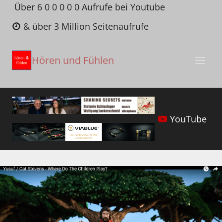
Zum
Über 6 0 0 0 0 0 Aufrufe bei Youtube
Inhalt
& über 3 Million Seitenaufrufe
springen
Hören und Fühlen
YouTube