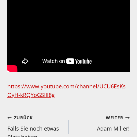
https://www.youtube.com/channel/UCU6EsKs
OyH-kRQYoGSIIl8g
Beitragsnavigation
ZURÜCK
WEITER
Falls Sie noch etwas
Adam Miller!