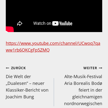
https://www.youtube.com/channel/UCwoq7qa
ww1rb6QKCgFp5ZMQ
Beitragsnavigation
ZURÜCK
WEITER
Die Welt der
Alte-Musik-Festival
„Dualesen“ – neuer
Aria Borealis Bodø
Klassiker-Bericht von
feiert in der
Joachim Bung
gleichnamigen
nordnorwegischen